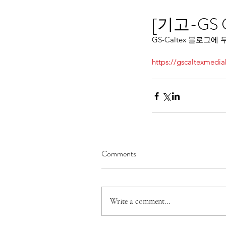
[기고-GS 
GS-Caltex 블로그
https://gscaltexmedi
Comments
Write a comment...